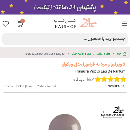
0
جستجو برند یا محصول...
خانه
عطر و ادکلن
عطر و ادکلن‌ خنک
ادوپرفیوم مردانه فرامورا مدل ویکولو
ادوپرفیوم مردانه فرامورا مدل ویکولو
Framura Vicolo Eau De Parfum
|
5.0
0
دیدگاه
برند:
Framura
انقضا:
نمایش بعد از انتخاب حجم