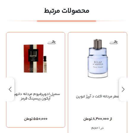
محصولات مرتبط
سمپل ادوپرفیوم مردانه دانهیل
عطر مردانه اکلت د آرپژ لنوین
آیکون ریسینگ قرمز
از 8,400,000 تومان
550,000 تومان
در 1 حجم