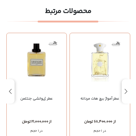
محصولات مرتبط
عطر آمواژ بیچ هات مردانه
عطر ژیوانشی جنتلمن
از 68,400,000 تومان
از 21,000,000 تومان
در 1 حجم
در 1 حجم