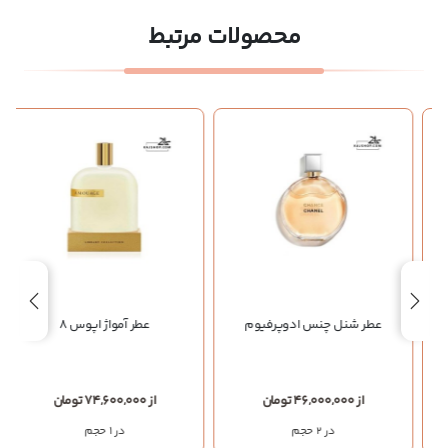
محصولات مرتبط
عطر شنل چنس ادوپرفیوم
عطر آمواژ اپوس 8
از 46,000,000 تومان
از 74,600,000 تومان
در 2 حجم
در 1 حجم