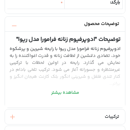
بارکد:
توضیحات محصول
توضیحات
"ادوپرفیوم زنانه فرامورا مدل ریوا"
ادوپرفیوم زنانه فرامورا مدل ریوا با رایحه شیرین و پرشکوه
خود، تضادی دلنشین از لطافت زنانه و قدرت اغواکننده را به
نمایش می گذارد. رایحه در اولین لحظات با ترکیبی
غیرمنتظره و جسورانه آغاز می شود. ترکیب تلخی بادام در
کنار تندی فلفل و شیرینی انگور بلک کارنت هیجان انگیز و
پرانر...
مشاهده بیشتر
ترکیبات