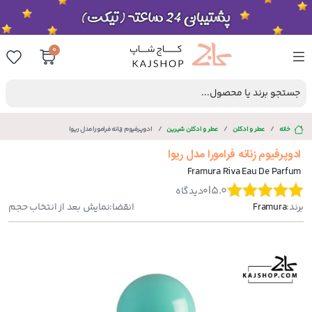
0
جستجو برند یا محصول...
خانه
عطر و ادکلن
عطر و ادکلن شیرین
ادوپرفیوم زنانه فرامورا مدل ریوا
ادوپرفیوم زنانه فرامورا مدل ریوا
Framura Riva Eau De Parfum
|
5.0
0
دیدگاه
برند:
Framura
انقضا:
نمایش بعد از انتخاب حجم