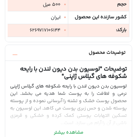
حجم
500 میل
کشور سازنده این محصول
ایران
بارکد:
6269717106144
توضیحات محصول
توضیحات
"لوسیون بدن دیون لندن با رایحه
شکوفه های گیلاس ژاپنی"
لوسیون بدن دیون لندن با رایحه شکوفه های گیلاس ژاپنی
نرمی و لطافت را به پوست شما هدیه می بخشد. این
محصول پوست خشک و تشنه را آبرسانی نموده و از پوسته
پوسته شدن و حس زبری پوست می کاهد. این لوسیون به
تسکین التهابات پوستی کمک کرده و خشکی و قرمزی
ناشی از آن را آرام می سازد. است...
مشاهده بیشتر