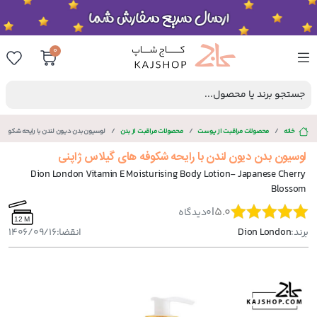
0
جستجو برند یا محصول...
خانه
محصولات مراقبت از پوست
محصولات مراقبت از بدن
لوسیون بدن دیون لندن با رایحه شکوفه 
لوسیون بدن دیون لندن با رایحه شکوفه های گیلاس ژاپنی
Dion London Vitamin E Moisturising Body Lotion- Japanese Cherry
Blossom
|
5.0
0
دیدگاه
12 M
برند:
Dion London
انقضا:
1406/09/16