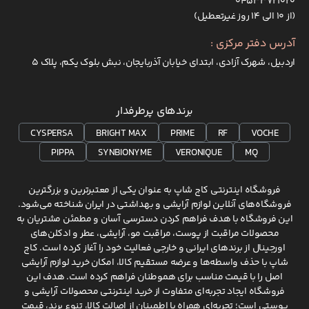
۰۴۵۳۳۷۲۱۰۲۰
(از ۱۰ الی ۱۴ روز غیرتعطیل)
آدرس دفتر مرکزی :
اردبیل، شهرک آزادی، ابتدای خیابان آذربایجان، نبش بلوک یکم، پلاک 5
برندهای پرطرفدار
CYSPERSA
BRIGHT MAX
PRIME
RF
VOCHE
PIPPA
SYNBIONYME
VERONIQUE
MQ
فروشگاه اینترنتی کاج شاپ به عنوان یکی از معتبرترین و بزرگترین
فروشگاه‌های آنلاین لوازم آرایشی و بهداشتی در ایران شناخته می‌شود.
این فروشگاه با هدف فراهم کردن دسترسی آسان و مطمئن مشتریان به
محصولات مراقبت از پوست، مراقبت مو، آرایشی، عطر و ادکلن‌های
اورجینال از برندهای ایرانی و خارجی فعالیت خود را آغاز کرده است. کاج
شاپ با حذف واسطه‌ها و عرضه مستقیم کالا، امکان خرید لوازم آرایشی
اصل را با قیمت مناسب برای هموطنان فراهم کرده است. هدف این
فروشگاه ایجاد تجربه‌ای متفاوت از خرید اینترنتی محصولات آرایشی و
پوستی است؛ تجربه‌ای همراه با اطمینان از اصالت کالا، تنوع برند، قیمت