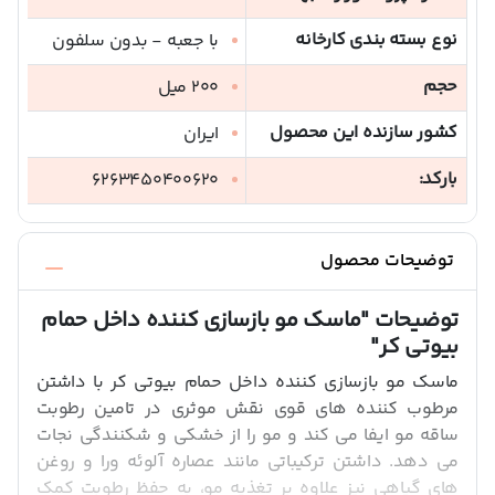
نوع بسته بندی کارخانه
با جعبه - بدون سلفون
حجم
200 میل
کشور سازنده این محصول
ایران
بارکد:
6263450400620
توضیحات محصول
توضیحات
"ماسک مو بازسازی کننده داخل حمام
بیوتی کر"
ماسک مو بازسازی کننده داخل حمام بیوتی کر با داشتن
مرطوب کننده های قوی نقش موثری در تامین رطوبت
ساقه مو ایفا می کند و مو را از خشکی و شکنندگی نجات
می دهد. داشتن ترکیباتی مانند عصاره آلوئه ورا و روغن
های گیاهی نیز علاوه بر تغذیه مو، به حفظ رطوبت کمک