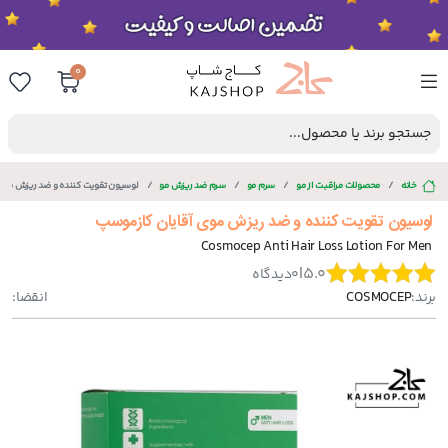
0
جستجو برند یا محصول...
خانه
محصولات مراقبت از مو
سرم مو
سرم ضد ریزش مو
لوسیون تقویت کننده و ضد ریزش موی
لوسیون تقویت کننده و ضد ریزش موی آقایان کازموسپ
Cosmocep Anti Hair Loss Lotion For Men
|
5.0
0
دیدگاه
برند:
COSMOCEP
انقضا: