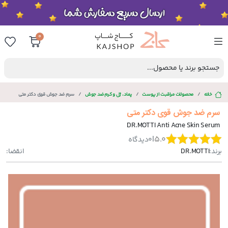
0
جستجو برند یا محصول...
خانه
محصولات مراقبت از پوست
پماد، ژل و کرم ضد جوش
سرم ضد جوش قوی دکتر متی
سرم ضد جوش قوی دکتر متی
DR.MOTTI Anti Acne Skin Serum
|
5.0
0
دیدگاه
برند:
DR.MOTTI
انقضا: