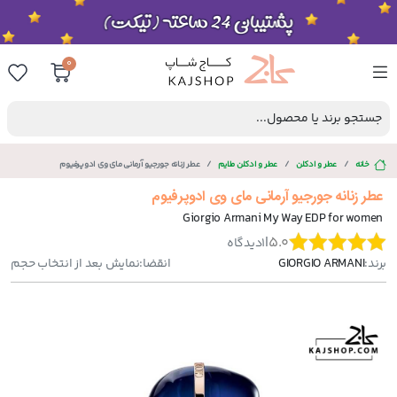
0
جستجو برند یا محصول...
خانه
عطر و ادکلن
عطر و ادکلن ملایم
عطر زنانه جورجیو آرمانی مای وی ادوپرفیوم
عطر زنانه جورجیو آرمانی مای وی ادوپرفیوم
Giorgio Armani My Way EDP for women
|
5.0
1
دیدگاه
برند:
GIORGIO ARMANI
انقضا:
نمایش بعد از انتخاب حجم