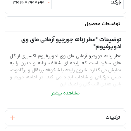
بارکد:
3614272907690
توضیحات محصول
توضیحات
"عطر زنانه جورجیو آرمانی مای وی
ادوپرفیوم"
عطر زنانه جورجیو آرمانی مای وی ادوپرفیوم اکسیری از گل
های سفید است که رایحه ای شفاف، زنانه و مدرن را به
نمایش می گذارد. شروع رایحه با شکوفه پرتقال و برگاموت،
حسی مرکباتی و شاداب ایجاد می کند. در ادامه، مریم و
یاس هندی قلب گلی و لطیف این
مشاهده بیشتر
ترکیبات