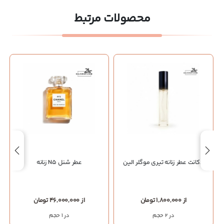
محصولات مرتبط
دکانت عطر زنانه تیری موگلر الین
عطر شنل N5 زنانه
از 1,800,000 تومان
از 46,000,000 تومان
در 2 حجم
در 1 حجم