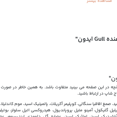
مشاهده بیشتر
ده است. اگر به دنبال ریملی هستید که علاوه بر زیبایی، مژه هایتان را نیز ت
 شاپ
تهیه کنید و تفاوتی طبیعی در آرایش تان ایجاد نمایید.
ایدون"
 در این صفحه می بینید متفاوت باشد. به همین خاطر در صورت تم
ج شاپ در ارتباط باشید.
، صمغ اقاقیا سنگالی، کوپلیمر آکریلات، پالمیتیک اسید، موم کاندلیلا، 
PEG/PPG-17/18 دایمتیکون، کاپریلیل گلیکول، آمینو متیل پروپاندیول، هیدروکسی اتیل سلولز، ب
راشیدیک اسید، اولئیک اسید، عصاره گل داوودی ایندیسوم، عصا