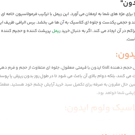
لوه طبیعی را برای مژه های شما به ارمغان می آورد. این ریمل با ترکیب فرمولاسیون خامه ای 
کند و حجمی یکدست و جلوه ای کلاسیک به آن ها می بخشد. برس الیافی ظریف ای
کم در آن ایجاد می کند. اگر به دنبال خرید
ریمل
پرپشت کننده و حجیم کننده 
جذابیت نگاه شما به کیفیت محصولات آرایشی تان وابسته است. ریمل حجم دهنده Gull ایدون با قیمتی معقول، جلوه ای متفاوت از حجم
 می کنند، بلکه دوام بالای آن باعث می شود تا در طول روز بدون ریزش یا پوس
درعین حال مقرون به صرفه برای تکمیل سبد خرید آرایش چشم خود هستید، مطمئ
سیک ولوم ایدون:
وش حالت خواهید داشت، بلکه از خواص مراقبتی این محصول نیز بهره مند می شوید. ترکیب
و حفظ سلامت مژه ها کمک می کند. فرمولاسیون این محصول فاقد مواد حساسیت