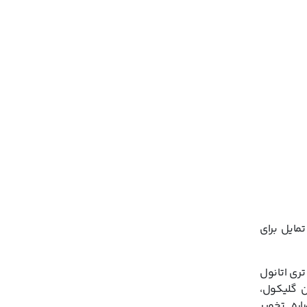
قویت کند،
ایل برای
تری اتانول
وتیلن گلیکول،
ره تخمیر