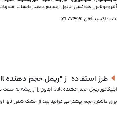
آلتروموناس، فنوکسی اتانول، سدیم دهیدرواستات، سوربات
+/-: اکسید آهن (CI 77499).
طرز استفاده از
"ریمل حجم دهنده Gull ایدون"
اپلیکاتور ریمل حجم دهنده Gull ایدون را از ریشه به سمت نوک مژه ها بکشید تا به پوششی یکنواخت، حجیم و کلاسیک برسید.
برای داشتن حجم بیشتر می توانید بعد از خشک شدن لایه اول،