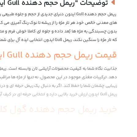
توضیحات
"ریمل حجم دهنده Gull ایدون"
ریمل حجم دهنده Gull ایدون دنیای جدیدی از حجم و ج
های معدنی خالص خود هر تار مژه را از ریشه تا نوک رنگ آمیزی می 
بدون چسبندگی به مژه ها بُعد داده و جلوه ای کاملا خوش فرم و مترا
که تار مژه را سنگین نکند، ریمل Gull ایدون انتخابی ایده آل برای شماست.
قیمت ریمل حجم دهنده Gull ایدون:
دهد. ترکیبات مغذی موجود در این محصول، نه تنها از مژه ها مراقبت
زیبایی چشمان شما را حفظ کند. اگر به دنبال یک ریمل حرفه ای و 
ریمل Gull ایدون ارزش خرید بالایی دارد و انتخابی حرفه ای در کیف آرایشی شما خواهد بود.
خرید ریمل حجم دهنده گول کلا
با خرید ریمل Gull ایدون، نه تنها مژه هایی پرپشت و خ
مواد معدنی خالص این ریمل، علاوه بر حجم دهی فوری، به تقویت 