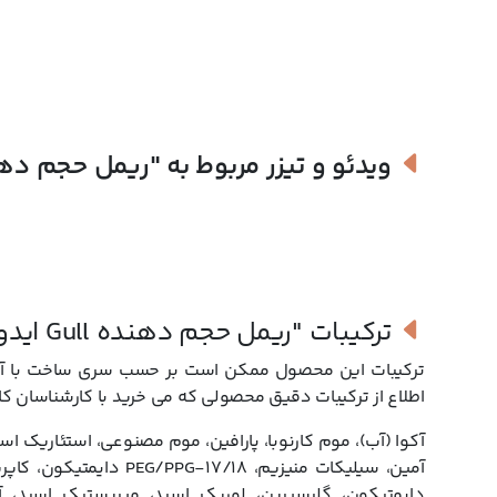
همین موضوع آن را به گزینه ای ایده آل برای چشم های حساس تبدیل کر
همین حالا این محصول با کیفیت سوئدی را از فروشگاه اینترنتی
کاج
ویدئو و تیزر مربوط به
"ریمل حجم دهنده Gull 
ترکیبات
"ریمل حجم دهنده Gull ایدون"
ترکیبات این محصول ممکن است بر حسب سری ساخت با آنچه
اطلاع از ترکیبات دقیق محصولی که می خرید با کارشناسان کا
آکوا (آب)، موم کارنوبا، پارافین، موم مصنوعی، استئاریک اسید
آمین، سیلیکات منیزیم، 
دایمتیکون، گلیسیرین، لوریک اسید، میریستیک اسید، آ