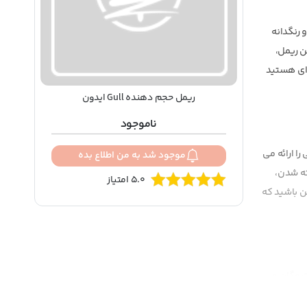
و رنگدانه
ن ریمل،
ای هستید
ریمل حجم دهنده Gull ایدون
ناموجود
 و فرم دهی را ارائه می
موجود شد به من اطلاع بده
ته شدن،
5.0 امتیاز
ن باشید که
ات وگان و
 زا بوده و