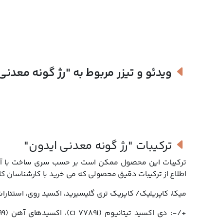
قیمت رژ گونه معدنی ایدون:
رژ گونه معدنی ایدون با فرمولاسیونی وگان و معدنی و بدون اینک
رنگدانه های کنترل شده با یک بار استفاده جلوه ای گلگون در پوست 
ویدئو و تیزر مربوط به
"رژ گونه معدنی
گونه ایدون با قیمتی مقرون به صرفه، کیفیتی برتر را در دسترس شما 
خرید لوازم آرایش صورت برآورده خواهد می کند.
خرید رژ گونه ایدون:
رژ گونه معدنی ایدون در رنگ های زیر تولید می شود:
ترکیبات
"رژ گونه معدنی ایدون"
ترکیبات این محصول ممکن است بر حسب سری ساخت با آنچه
اطلاع از ترکیبات دقیق محصولی که می خرید با کارشناسان کا
نام مدل
رنگ
میکا، کاپریلیک/ کاپریک تری گلیسیرید، اکسید روی، استئارات
Nypon
قرمز روشن
Rabarber
صورتی طلایی