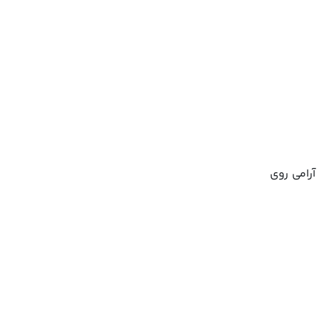
آرامی روی
یش را تمدید
ت مراقبتی