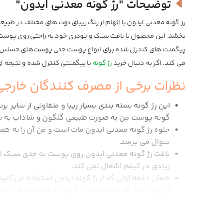
توضیحات
"رژ گونه معدنی ایدون"
رژ گونه معدنی ایدون با الهام از رنگ زیبای توت های مختلف در طب
بخشد. این محصول با بافت سبک و پودری خود به راحتی روی پوست 
پیگمنت های کنترل شده برای انواع پوست حتی پوست‌های حساس ایمن
می کند. اگر به دنبال خرید
رژ گونه
با پیگمنتی کنترل شده و نتیجه ای
نظرات برخی از مصرف کنندگان خارجی
این رژ گونه بسته بندی بسیار زیبا و متفاوتی از سایر بر
گونه پوست من به صورت طبیعی گلگون و شاداب به ن
جلوه رژ گونه معدنی ایدون مات است و من آن را به همر
سوال می پرسد.
بافت رژ گونه معدنی ایدون روی پوست به حدی سبک است 
زیادی در کیفم اشغال نمی کند.
همان دفعه اولی که از رژ گونه ایدون استفاده می کنید 
آن این است که اگر بخواهید، با چند بار استفاده می توان
این رژگونه رنگی صورتی بسیار زیبا و زنانه دارد. هر بار
پوششی کاملا طبیعی و سبک روی پوستم ایجاد می کند