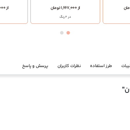
از 1,667,000 تومان
از 3,900,000 تومان
در 2 رنگ
یبات
طرز استفاده
نظرات کاربران
پرسش و پاسخ
ن"