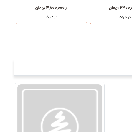
از 3,800,000 تومان
در 5 رنگ
در 8 رنگ