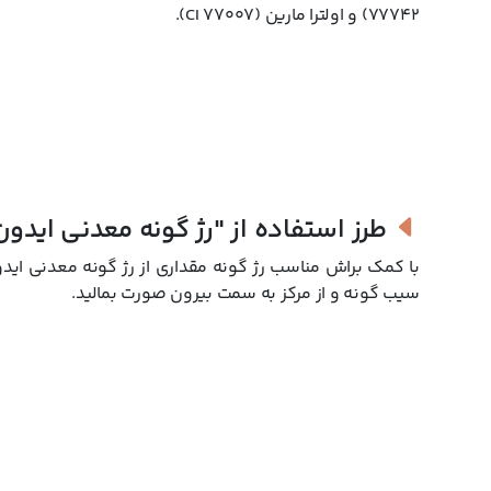
77742) و اولترا مارین (CI 77007).
Smultron
صورتی هلویی
Rönnbär
نارنجی سوخته
Åkerbär
مرجانی
Havtorn
صورتی قهوه ای
طرز استفاده از
"رژ گونه معدنی ایدون
Plommon
صورتی آلبالویی
با کمک براش مناسب رژ گونه مقداری از رژ گونه معدنی ایدون
Tranbär
صورتی روشن
سیب گونه و از مرکز به سمت بیرون صورت بمالید.
Hallon
صورتی رز
این محصول با بسته بندی بسیار نازک و مقاوم عرضه می شود که بتوان 
نمود. اگر قصد خرید رژ گونه ایدون را دارید توصیه می کنیم به ت