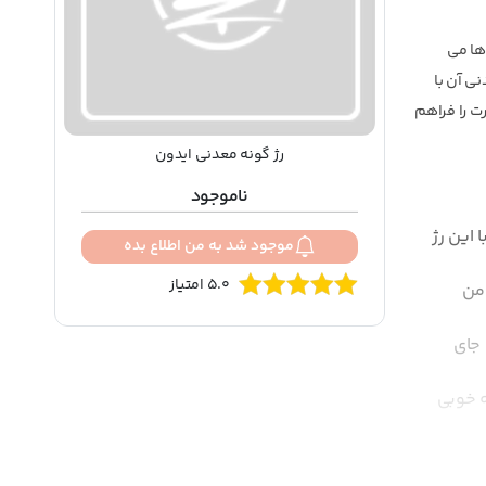
ها می
ی آن با
ت را فراهم
رژ گونه معدنی ایدون
ناموجود
 این رژ
موجود شد به من اطلاع بده
5.0 امتیاز
 من
 جای
ه خوبی
م. زیرا