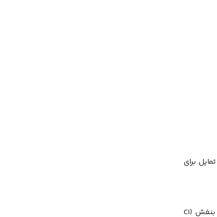
ل با داشتن
ند. رژ
عقول برای
ایل برای
+/-: دی اکسید تیتانیوم (CI 77891)، اکسیدهای آهن (CI 77491، CI 77492، CI 77499)، رنگ مجاز آرایشی قرمز (CI 73360)، بنفش (CI