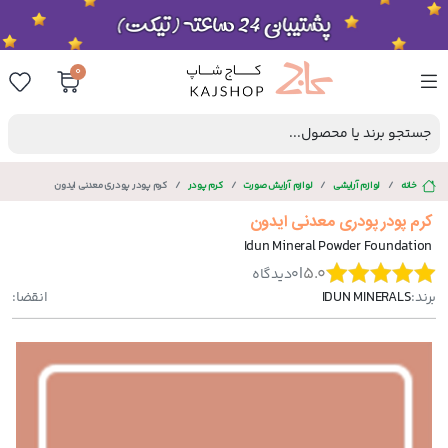
0
جستجو برند یا محصول...
خانه
لوازم آرایشی
لوازم آرایش صورت
کرم پودر
کرم پودر پودری معدنی ایدون
کرم پودر پودری معدنی ایدون
Idun Mineral Powder Foundation
|
5.0
0
دیدگاه
برند:
IDUN MINERALS
انقضا: