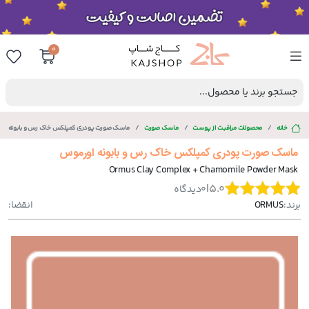
0
جستجو برند یا محصول...
خانه
محصولات مراقبت از پوست
ماسک صورت
ماسک صورت پودری کمپلکس خاک رس و بابونه او
ماسک صورت پودری کمپلکس خاک رس و بابونه اورموس
Ormus Clay Complex + Chamomile Powder Mask
|
5.0
0
دیدگاه
برند:
ORMUS
انقضا: