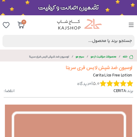
0
جستجو برند یا محصول...
خانه
محصولات مراقبت از مو
سرم مو
لوسیون ضد شپش لایس فری سریتا
لوسیون ضد شپش لایس فری سریتا
Cerita Lice Free Lotion
|
5.0
0
دیدگاه
برند:
CERITA
انقضا: