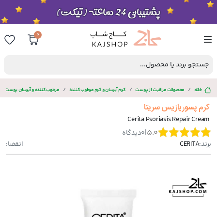
0
جستجو برند یا محصول...
خانه
محصولات مراقبت از پوست
کرم آبرسان و کرم مرطوب کننده
مرطوب کننده و آبرسان پوست 
کرم پسوریازیس سریتا
Cerita Psoriasis Repair Cream
|
5.0
0
دیدگاه
برند:
CERITA
انقضا: