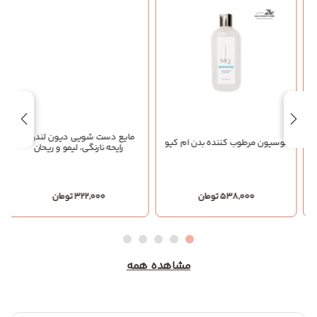
مایع دست شویی دیون لندن با
لوسیون مرطوب کننده بدن ام کیو
رایحه نارنگی، لیمو و ریحان
538,000 تومان
322,000 تومان
مشاهده همه