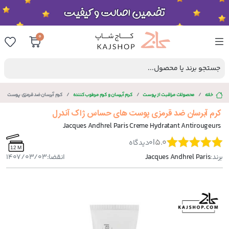
0
جستجو برند یا محصول...
خانه
محصولات مراقبت از پوست
کرم آبرسان و کرم مرطوب کننده
کرم آبرسان ضد قرمزی پوست ها
کرم آبرسان ضد قرمزی پوست های حساس ژاک آندرل
Jacques Andhrel Paris Creme Hydratant Antirougeurs
|
5.0
0
دیدگاه
12 M
برند:
Jacques Andhrel Paris
انقضا:
1407/03/03