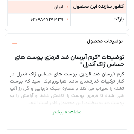
کشور سازنده این محصول
ایران
بارکد:
6260807201039
توضیحات محصول
توضیحات
"کرم آبرسان ضد قرمزی پوست های
حساس ژاک آندرل"
کرم آبرسان ضد قرمزی پوست های حساس ژاک آندرل در
کنار ترکیبات قدرتمندی مانند هیالورونیک اسید که پوست
تشنه را سیراب می کند با عصاره جلبک دریایی و گل رز آلپ
غنی شده تا قرمزی پوست را کاهش دهد و آرامش را به
پوست هدیه ببخشد. این محصول قادر است الته...
مشاهده بیشتر