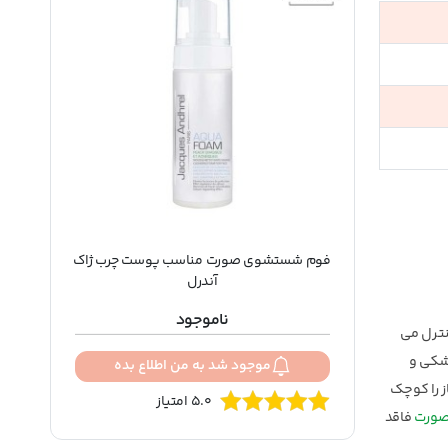
فوم شستشوی صورت مناسب پوست چرب ژاک
آندرل
ناموجود
نترل می
خشکی و
موجود شد به من اطلاع بده
 را کوچک
5.0 امتیاز
ورت
فاقد