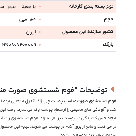
نوع بسته بندی کارخانه
با جعبه - بدون س
حجم
150 میل
کشور سازنده این محصول
ایران
بارکد:
6260807200889
توضیحات
"فوم شستشوی صورت مناس
فوم شستشوی صورت مناسب پوست چرب ژاک آندرل
انتخابی ایده 
کند و آلودگی های محیطی را از سطح پوست پاک می سازد. بافت این ش
ایجاد حس کشیدگی در پوست نیز نمی شود. فوم شستشوی ژاک آندرل س
تر می کنند و مانع از بروز آکنه در پوست می شوند. تهیه این محصو
سولفات هستند توصیه می شود.