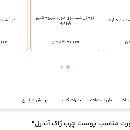
فوم ژل شستشوی صورت سبیوم اکتیو
ت خشک آر اف
فوم شستشو
بایودرما
4,150,000 تومان
00,000
یبات
طرز استفاده
نظرات کاربران
پرسش و پاسخ
 مناسب پوست چرب ژاک آندرل"