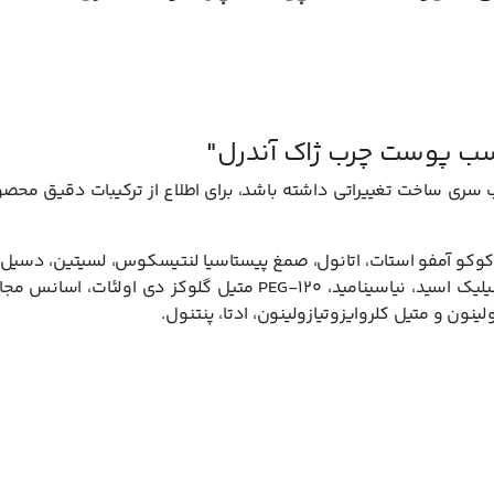
 پوست چرب ژاک آندرل"
ری ساخت تغییراتی داشته باشد، برای اطلاع از ترکیبات دقیق محص
کوکو آمفو استات، اتانول، صمغ پیستاسیا لنتیسکوس، لسیتین، دسیل 
عصاره آلوئه ورا، عصاره گل بابونه، پروپیلن گلیکول، سالیسیلیک اسید، نیاسینامید، PEG-120 متیل گلوکز دی
نون و متیل کلروایزوتیازولینون، ادتا، پنتنول.