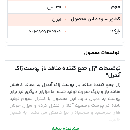
حجم
30 میل
کشور سازنده این محصول
ایران
بارکد:
6260807200964
توضیحات محصول
توضیحات
"ژل جمع کننده منافذ باز پوست ژاک
آندرل"
ژل جمع کننده منافذ باز پوست ژاک آندرل به هدف کاهش
منافذ باز و بزرگ صورت تولید شده اما مزایای دیگری نیز برای
پوست به دنبال دارد. این محصول با کنترل سبوم تولید
شده در پوست وضعیت آکنه را کنترل کرده و میزان جوش
های سرسفید و سرسیاه را نیز کاهش می دهد. به همین
خاطر...
مشاهده بیشتر