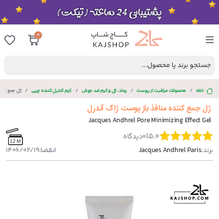
0
جستجو برند یا محصول...
خانه
محصولات مراقبت از پوست
پماد، ژل و کرم ضد جوش
کرم کنترل کننده چربی
ژل جمع کنند
ژل جمع کننده منافذ باز پوست ژاک آندرل
Jacques Andhrel Pore Minimizing Effect Gel
|
5.0
0
دیدگاه
12 M
برند:
Jacques Andhrel Paris
انقضا:
1406/02/19