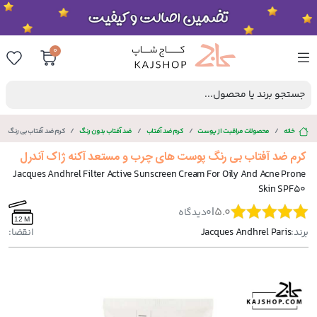
0
جستجو برند یا محصول...
خانه
محصولات مراقبت از پوست
کرم ضد آفتاب
ضد آفتاب بدون رنگ
کرم ضد آفتاب بی رنگ پو
کرم ضد آفتاب بی رنگ پوست های چرب و مستعد آکنه ژاک آندرل
Jacques Andhrel Filter Active Sunscreen Cream For Oily And Acne Prone
Skin SPF50
|
5.0
0
دیدگاه
12 M
برند:
Jacques Andhrel Paris
انقضا: