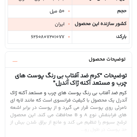
حجم
50 میل
کشور سازنده این محصول
ایران
بارکد:
6260807201077
توضیحات محصول
توضیحات
"کرم ضد آفتاب بی رنگ پوست های
چرب و مستعد آکنه ژاک آندرل"
کرم ضد آفتاب بی رنگ پوست های چرب و مستعد آکنه ژاک
آندرل یک محصول با کیفیت فرانسوی است که مانند لایه ای
نامرئی روی پوست قرار می گیرد و از پوست در برابر اشعه
های فرابنفش نوع A و B محافظت می کند. این محصول
ترشح سبوم را تنظیم می کند و مانع از براق شدن بیش از
حد پوست در طول رو...