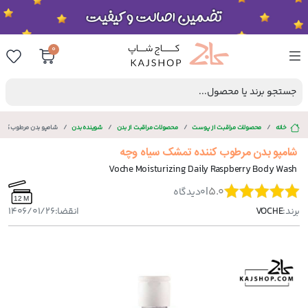
0
جستجو برند یا محصول...
خانه
محصولات مراقبت از پوست
محصولات مراقبت از بدن
شوینده بدن
شامپو بدن مرطوب کنن
شامپو بدن مرطوب کننده تمشک سیاه وچه
Voche Moisturizing Daily Raspberry Body Wash
|
5.0
0
دیدگاه
12 M
برند:
VOCHE
انقضا:
1406/01/26