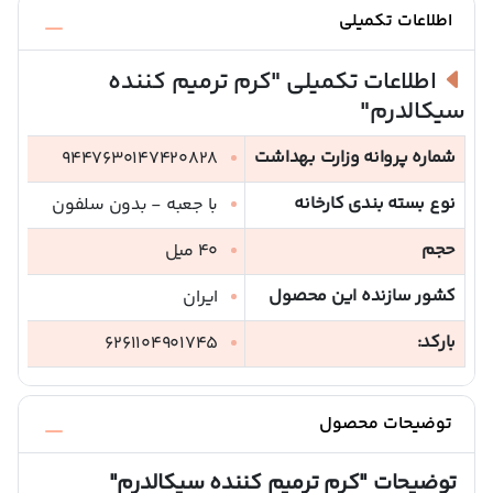
اطلاعات تکمیلی
اطلاعات تکمیلی
"کرم ترمیم کننده
سیکالدرم"
شماره پروانه وزارت بهداشت
9447630147420828
نوع بسته بندی کارخانه
با جعبه - بدون سلفون
حجم
40 میل
کشور سازنده این محصول
ایران
بارکد:
6261104901745
توضیحات محصول
توضیحات
"کرم ترمیم کننده سیکالدرم"