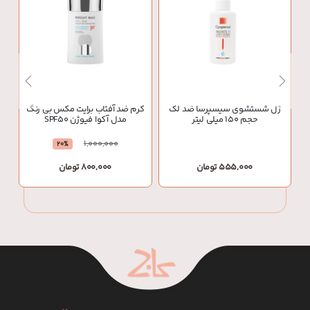
ژل شستشوی سیسپرسا ضد لک
کرم ضد آفتاب برایت مکس بی رنگ
حجم 150 میلی لیتر
مدل آکوا فیوژن SPF50
1,000,000
20%
555,000 تومان
800,000 تومان