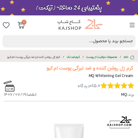
0
جستجو برند یا محصول...
خانه
محصولات مراقبت از پوست
کرم ضد لک
کرم ژل روشن کننده و ضد تیرگی پوست ام کیو
کرم ژل روشن کننده و ضد تیرگی پوست ام کیو
MQ Whitening Gel Cream
|
5.0
0
دیدگاه
12 M
برند:
MQ
انقضا:
1407/07/19