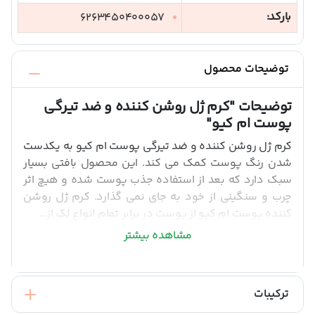
بارکد:
6263450400057
توضیحات محصول
توضیحات
"کرم ژل روشن کننده و ضد تیرگی
پوست ام کیو"
کرم ژل روشن کننده و ضد تیرگی پوست ام کیو به یکدست
شدن رنگ پوست کمک می کند. این محصول بافتی بسیار
سبک دارد که بعد از استفاده جذب پوست شده و هیچ اثر
چرب و سنگینی از خود به جای نمی گذارد. کرم ژل روشن
کننده پوست ام کیو از پوست در برابر تمام انواع لک از...
مشاهده بیشتر
ترکیبات