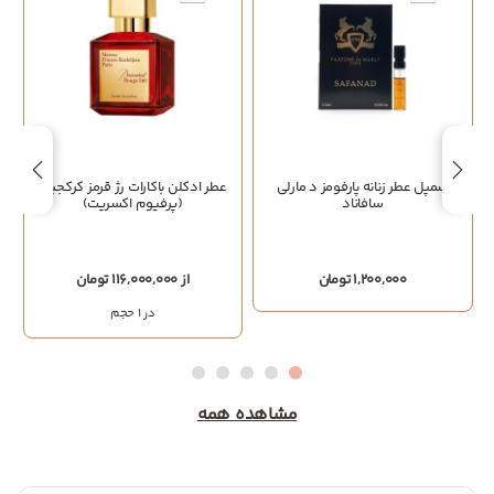
سمپل عطر زنانه پارفومز د مارلی
عطر ادکلن باکارات رژ قرمز کرکجیان
سافاناد
(پرفیوم اکسریت)
1,200,000 تومان
از 116,000,000 تومان
در 1 حجم
مشاهده همه