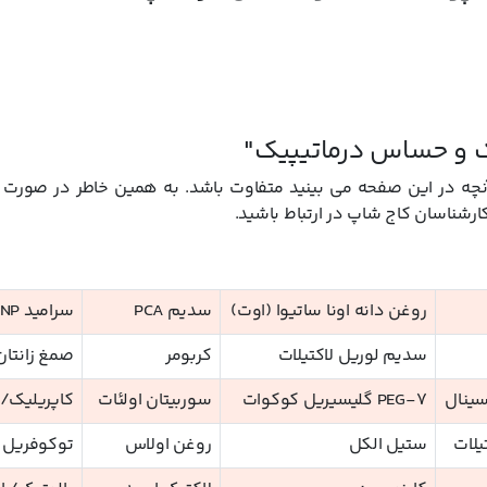
 و حساس درماتیپیک"
 در این صفحه می بینید متفاوت باشد. به همین خاطر در صورت تم
کارشناسان کاج شاپ در ارتباط باشید.
روغن دانه اونا ساتیوا (اوت)
سدیم PCA
سرامید NP
سدیم لوریل لاکتیلات
کربومر
صمغ زانتان
سینال
PEG-7 گلیسیریل کوکوات
سوربیتان اولئات
کاپریلیک/ 
یلات
ستیل الکل
روغن اولاس
توکوفریل 