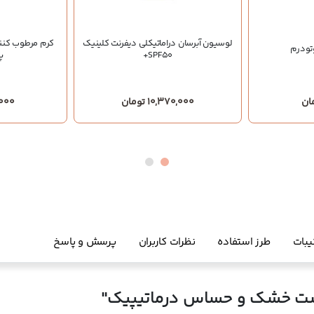
لوسیون آبرسان دراماتیکلی دیفرنت کلینیک
کرم مرطوب کنن
تودرم
SPF50+
پ
10,370,000 تومان
58,000
یبات
طرز استفاده
نظرات کاربران
پرسش و پاسخ
وست خشک و حساس درماتیپیک"