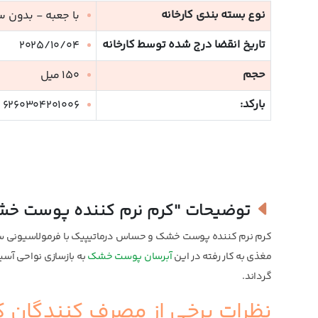
نوع بسته بندی کارخانه
با جعبه - بدون 
تاریخ انقضا درج شده توسط کارخانه
2025/10/04
حجم
150 میل
بارکد:
6260304201006
توضیحات
"کرم نرم کننده پوست خ
کرم نرم کننده پوست خشک و حساس درماتیپیک با فرمولاسیونی سرش
مغذی به کار رفته در این
آبرسان پوست خشک
به بازسازی نواحی آس
گرداند.
نظرات برخی از مصرف کنندگان