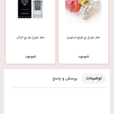
عطر جورج رچ فرنچ استوری
عطر جورج بلو رچ اترنال
ناموجود
ناموجود
توضیحات
پرسش و پاسخ