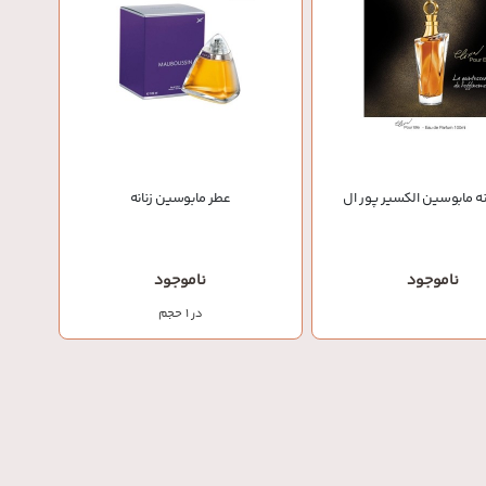
نه مابوسین الکسیر پور ال
عطر مابوسین زنانه
ناموجود
ناموجود
در 1 حجم