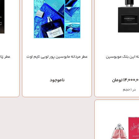
نه این بلک موبوسین
عطر مردانه مابوسین پور لویی تایم اوت
عطر زنا
ناموجود
در 1 حجم