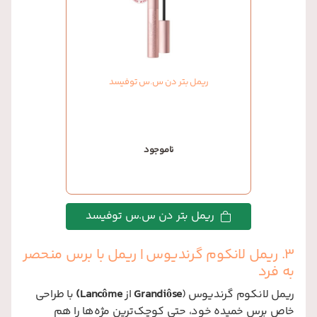
ریمل بتر دن س.س توفیسد
ناموجود
ریمل بتر دن س.س توفیسد
3. ریمل لانکوم گرندیوس | ریمل با برس منحصر
به فرد
ریمل لانکوم گرندیوس (
Grandiôse
از
Lancôme)
با طراحی
خاص برس خمیده خود، حتی کوچک‌ترین مژه‌ها را هم