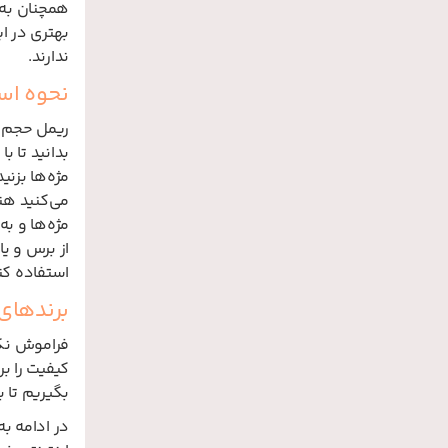
همچنان به 
بهتری در ا
ندارند.
نحوه اس
ریمل حجم ده
بدانید تا ب
مژه‌ها بزن
می‌کنید هن
مژه‌ها و ب
از برس و ی
استفاده کن
برندهای
فراموش نکن
کیفیت را ب
بگیریم تا ب
در ادامه ب