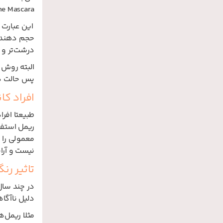
e Mascara
این عبارت ب
حجم دهنده 
درشت‌تر و ح
البته روش 
پس حالت د
افراد کا
طبیعتا افر
ریمل استفا
معمولی را 
نیست و آرا
تاثیر رن
در چند سال
دلیل ناآگاه
مثلا ریمل‌ه