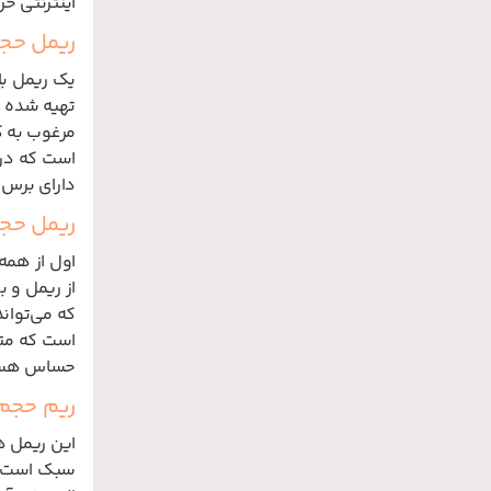
اینترنتی خر
ریمل حجم ده
مرغوب به ک
است که در 
دارای برس 
ریمل حجم
اول از همه
از ریمل و ب
که می‌تواند
است که متخص
حساس هستند
ریم حجم 
این ریمل ه
سبک است و 