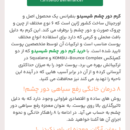
(Shiseido Benefiance)
کرم دور چشم شیسیدو
بنفیانس یک محصول اصل و
اورجینال ساخت کشور ژاپن است که 6 نوع مختلف از چین و
چروک صورت و دور چشم را برطرف می کند. این کرم به دلیل
بافت مخملی و کرمی که دارد برای استفاده انواع مختلف
پوست مناسب است و ترکیبات آن توسط متخصصین پوست
تایید شده است. با
خرید کرم دور چشم شیسیدو
که از دو
کمپلکس KOMBU-Bounce Complex و Squalane در
ترکیباتش بهره می برد، پوست خود را به میزان حداکثری
آبرسانی کرده و از آن در برابر آسیب هایی که در آینده این
ناحیه را تهدید می کند نیز محافظت می کنید.
8 درمان خانگی رفع سیاهی دور چشم!
روش های ساده و اقتصادی فراوانی وجود دارد که به دلیل
تاثیرگذاری بالا روی پوست، به عنوان معجزه رفع سیاهی دور
چشم به حساب می آید. در ادامه با 8 راهکار خانگی و نحوه
اجرای آن ها آشنا خواهید شد.
1. روغن آرگان، معجزه ای باور نکردنی!